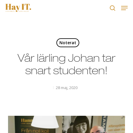
Skip
Men
to
search
main
Close
content
Menu
Noterat
Vår lärling Johan tar
snart studenten!
28 maj, 2020