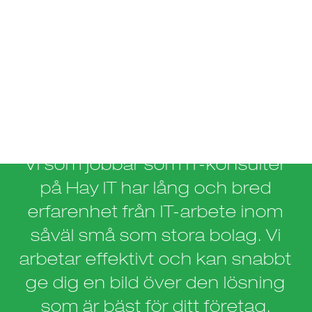
Vi som jobbar som IT-konsulter
på Hay IT har lång och bred
erfarenhet från IT-arbete inom
såväl små som stora bolag. Vi
arbetar effektivt och kan snabbt
ge dig en bild över den lösning
som är bäst för ditt företag.