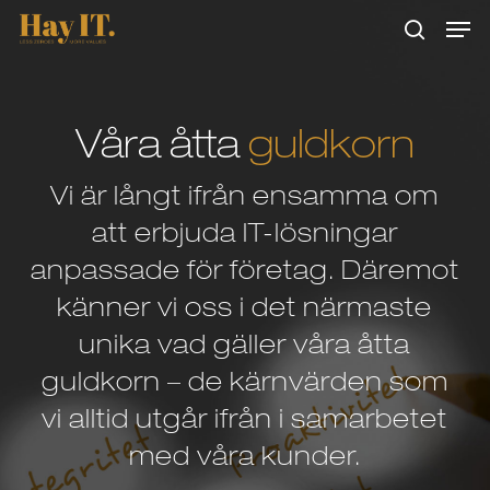
Skip
Men
to
search
main
Close
content
Menu
Våra åtta
guldkorn
Vi är långt ifrån ensamma om
att erbjuda IT-lösningar
anpassade för företag. Däremot
känner vi oss i det närmaste
unika vad gäller våra åtta
guldkorn – de kärnvärden som
vi alltid utgår ifrån i samarbetet
med våra kunder.