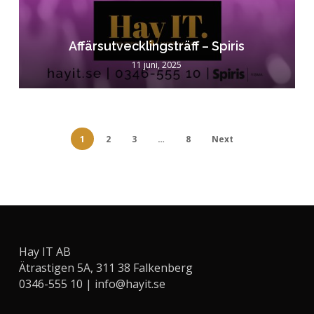
Affärsutvecklingsträff – Spiris
11 juni, 2025
1
2
3
…
8
Next
Hay IT AB
Ätrastigen 5A, 311 38 Falkenberg
0346-555 10 |
info@hayit.se