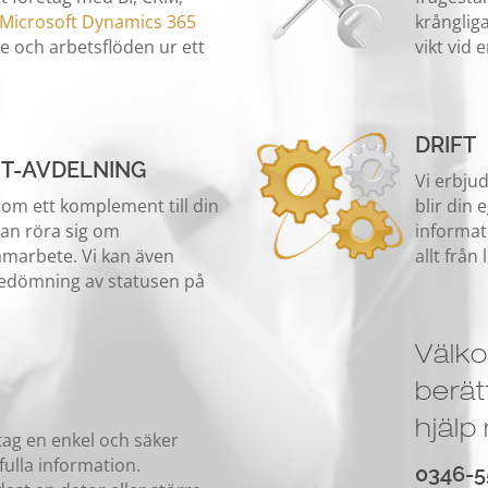
Microsoft Dynamics 365
krångliga
 och arbetsflöden ur ett
vikt vid 
DRIFT
 IT-AVDELNING
Vi erbju
om ett komplement till din
blir din 
kan röra sig om
informati
samarbete. Vi kan även
allt från
edömning av statusen på
Välk
berä
hjälp
etag en enkel och säker
ulla information.
0346-5