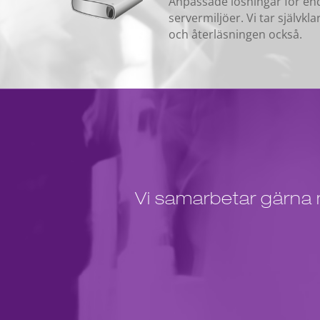
Anpassade lösningar för end
servermiljöer. Vi tar självk
och återläsningen också.
Vi samarbetar gärna m