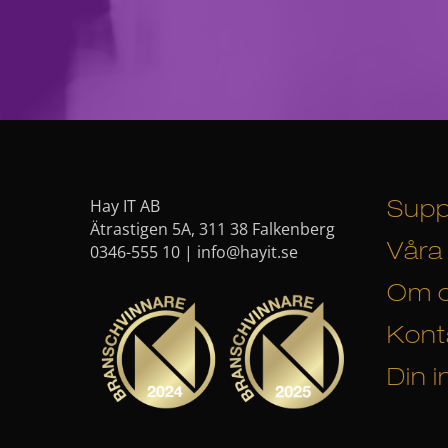
Hay IT AB
Supp
Ätrastigen 5A, 311 38 Falkenberg
0346-555 10 |
info@hayit.se
Våra 
Om 
Kont
Din i