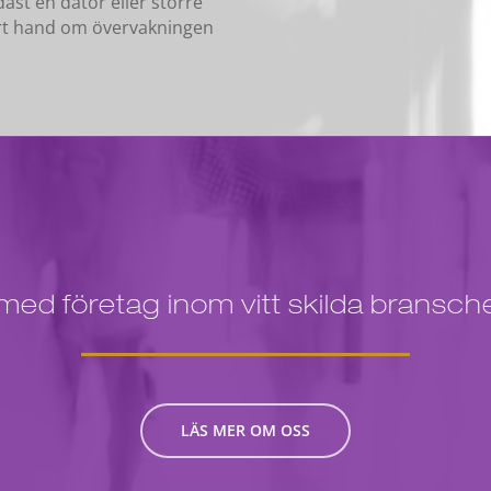
ast en dator eller större
lart hand om övervakningen
ed företag inom vitt skilda branscher 
LÄS MER OM OSS