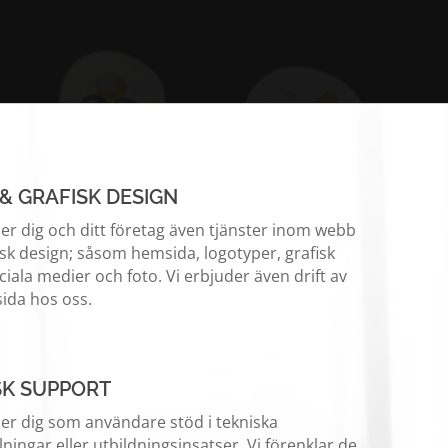
& GRAFISK DESIGN
der dig och ditt företag även tjänster inom webb
isk design; såsom hemsida, logotyper, grafisk
ociala medier och foto. Vi erbjuder även drift av
ida hos oss.
SK SUPPORT
der dig som användare stöd i tekniska
lningar eller utbildningsinsatser. Vi förenklar de