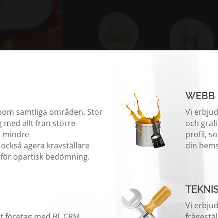
WEBB 
inom samtliga områden. Stor
Vi erbju
 med allt från större
och graf
l mindre
profil, s
 också agera kravställare
din hems
 för opartisk bedömning.
TEKNI
Vi erbju
itt företag med BI, CRM,
frågestäl