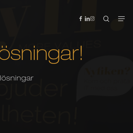
search
facebook
linkedin
instagram
Menu
ösningar!
 lösningar