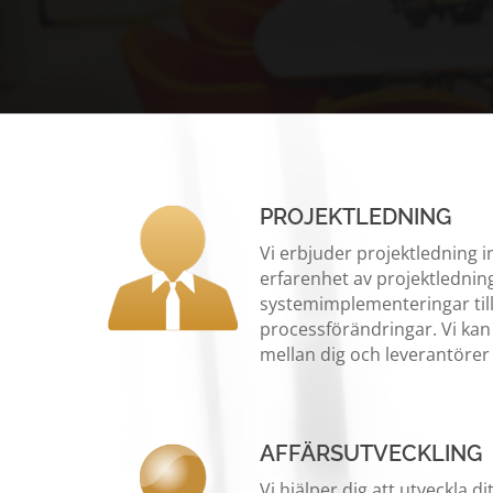
Hit enter to search or ESC to close
PROJEKTLEDNING
Vi erbjuder projektledning 
erfarenhet av projektledning
systemimplementeringar til
processförändringar. Vi kan
mellan dig och leverantörer
AFFÄRSUTVECKLING
Vi hjälper dig att utveckla d