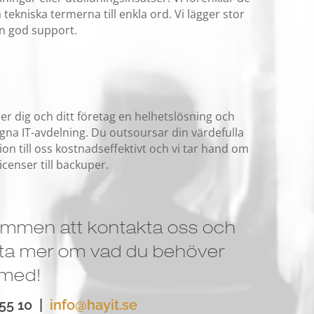
 tekniska termerna till enkla ord. Vi lägger stor
en god support.
der dig och ditt företag en helhetslösning och
egna IT-avdelning. Du outsoursar din värdefulla
on till oss kostnadseffektivt och vi tar hand om
 licenser till backuper.
ommen att kontakta oss och
tta mer om vad du behöver
 med!
55 10 |
info@hayit.se