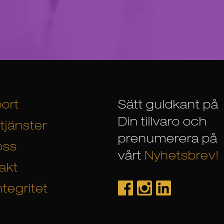
ort
Sätt guldkant på
Din tillvaro och
tjänster
prenumerera på
oss
vårt
Nyhetsbrev!
akt
ntegritet