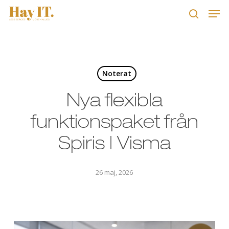
Skip
Men
to
search
main
Close
content
Menu
Noterat
Nya flexibla
funktionspaket från
Spiris | Visma
26 maj, 2026