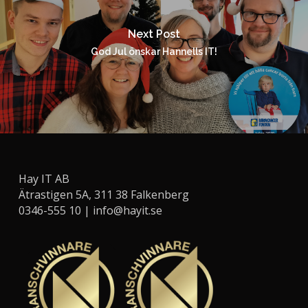
Next Post
God Jul önskar Hannells IT!
Hay IT AB
Ätrastigen 5A, 311 38 Falkenberg
0346-555 10 |
info@hayit.se