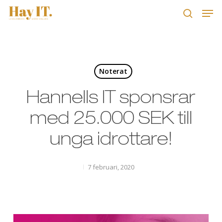
Skip
Men
to
search
main
Close
content
Menu
Noterat
Hannells IT sponsrar
med 25.000 SEK till
unga idrottare!
7 februari, 2020