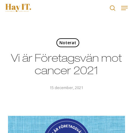
Skip
Men
to
search
main
Close
content
Menu
Noterat
Vi är Företagsvän mot
cancer 2021
15 december, 2021