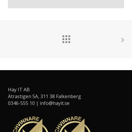
Hay IT AB
Ätrastigen 5A, 311 38 Falkenberg
0346-555 10 |
info@hayit.se